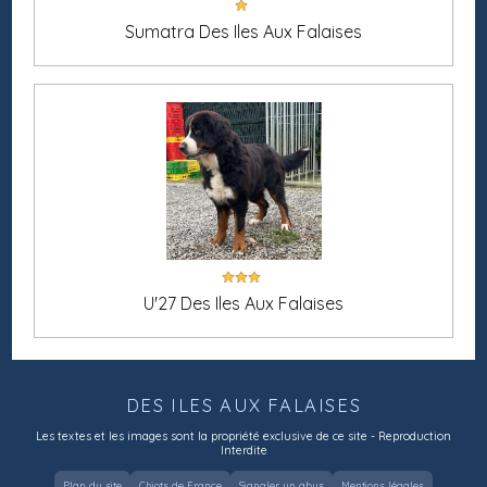
Sumatra Des Iles Aux Falaises
U'27 Des Iles Aux Falaises
DES ILES AUX FALAISES
Les textes et les images sont la propriété exclusive de ce site - Reproduction
Interdite
Plan du site
Chiots de France
Signaler un abus
Mentions légales